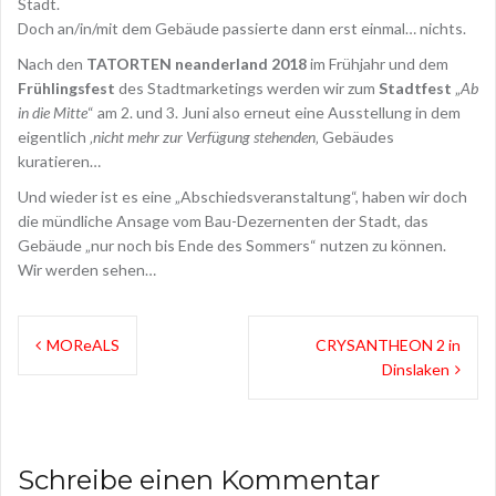
Stadt.
Doch an/in/mit dem Gebäude passierte dann erst einmal… nichts.
Nach den
TATORTEN neanderland 2018
im Frühjahr und dem
Frühlingsfest
des Stadtmarketings werden wir zum
Stadtfest
„
Ab
in die Mitte
“ am 2. und 3. Juni also erneut eine Ausstellung in dem
eigentlich ‚
nicht mehr zur Verfügung stehenden
‚ Gebäudes
kuratieren…
Und wieder ist es eine „Abschiedsveranstaltung“, haben wir doch
die mündliche Ansage vom Bau-Dezernenten der Stadt, das
Gebäude „nur noch bis Ende des Sommers“ nutzen zu können.
Wir werden sehen…
B
MOReALS
CRYSANTHEON 2 in
Dinslaken
e
i
t
Schreibe einen Kommentar