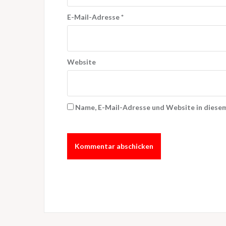
a
E-Mail-Adresse
*
t
i
o
Website
n
Name, E-Mail-Adresse und Website in diese