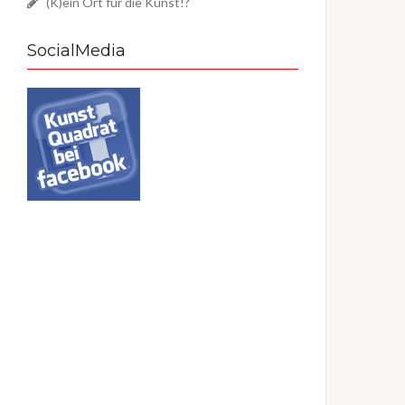
(K)ein Ort für die Kunst!?
SocialMedia