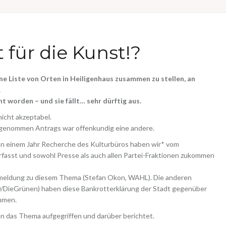
t für die Kunst!?
ne Liste von Orten in Heiligenhaus zusammen zu stellen, an
.
ht worden – und sie fällt… sehr dürftig aus.
icht akzeptabel.
ngenommen Antrags war offenkundig eine andere.
n einem Jahr Recherche des Kulturbüros haben wir* vom
rfasst und sowohl Presse als auch allen Partei-Fraktionen zukommen
rtmeldung zu diesem Thema (Stefan Okon, WAHL). Die anderen
90/DieGrünen) haben diese Bankrotterklärung der Stadt gegenüber
mmen.
n das Thema aufgegriffen und darüber berichtet.