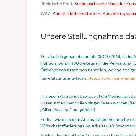
Rheinische Post
:
Suche nach mehr Raum für Kuns
WAZ
:
Künstler kritisiert Liste zu Ausstellungsräu
Unsere Stellungnahme daz
Vor ziemlich genau einem Jahr (30.10.2018) ist im
Fraktion „Bündnis90/dieGrünen“ die Verwaltung (G
Örtlichkeiten zusammen zu stellen, welche geeign
[siehe Sitzungsunterlagen:
https://www.intern-heilig
In diesem Antrag ist explizit auf die Möglichkeit 
ungenutzten Immobilien hingewiesen worden (Beis
„Alten Pastorat“ ausgeführt).
Zudem wurde in dem Antrag für die Recherche ein
Wirtschaftsförderung und Arbeitskreis Stadtmark
Auch in der Debatte im Ausschuss schlug Herrn Prz