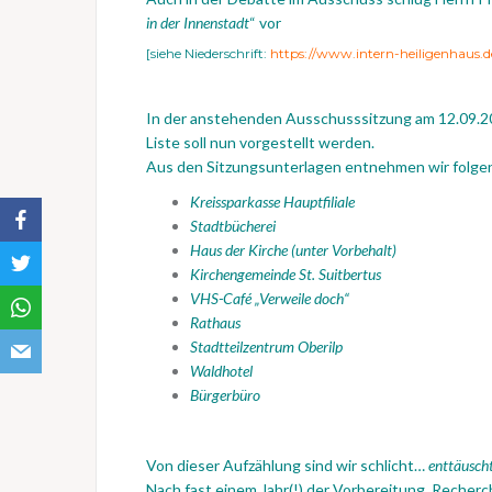
in der Innenstadt
“ vor
[siehe Niederschrift:
https://www.intern-heiligenhaus.d
In der anstehenden Ausschusssitzung am 12.09.201
Liste soll nun vorgestellt werden.
Aus den Sitzungsunterlagen entnehmen wir folge
Kreissparkasse Hauptfiliale
Stadtbücherei
Haus der Kirche (unter Vorbehalt)
Kirchengemeinde St. Suitbertus
VHS-Café „Verweile doch“
Rathaus
Stadtteilzentrum Oberilp
Waldhotel
Bürgerbüro
Von dieser Aufzählung sind wir schlicht…
enttäusch
Nach fast einem Jahr(!) der Vorbereitung, Recherc