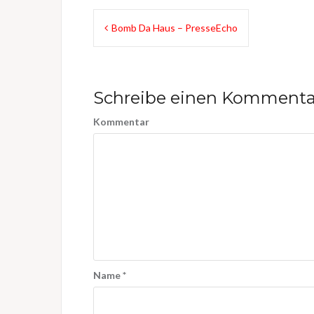
B
Bomb Da Haus – PresseEcho
e
i
Schreibe einen Kommenta
t
r
Kommentar
a
g
s
n
a
v
Name
*
i
g