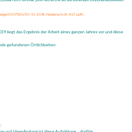
e/getPDF/1534/30-10-2018-Niederschrift-KST.pdf
]
9 liegt das Ergebnis der Arbeit eines ganzen Jahres vor und diese
nde gefundenen Örtlichkeiten:
t
.
he und Ideenfindung ist diese Aufzählung… dürftig.