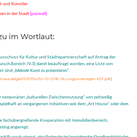
t und Künstler
men in der Stadt
[paywall]
u im Wortlaut:
 Ausschuss für Kultur und Städtepartnerschaft auf Antrag der
esch.Bereich IV.3) damit beauftragt worden, eine Liste von
et sind
„bildende Kunst zu präsentieren“
.
enhaus.de/getPDF/1514/30-10-2018-Sitzungsunterlagen-KST.pdf
]
der temporären „kulturellen Zwischennutzung“ von zeitweilig
pielhaft an vergangenen Initiativen wie dem „Art House“ oder dem
e fachübergreifende Kooperation mit Immobilienbereich,
eting angeregt.
ybilla noch einmal „
eine Recherche bei leerstehenden Einzelhandelslokalen