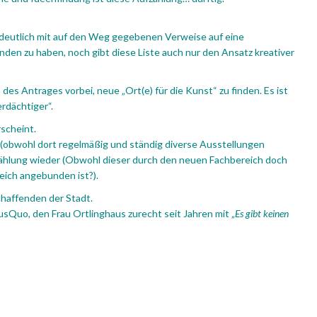
 deutlich mit auf den Weg gegebenen Verweise auf eine
den zu haben, noch gibt diese Liste auch nur den Ansatz kreativer
des Antrages vorbei, neue „Ort(e) für die Kunst“ zu finden. Es ist
erdächtiger“.
scheint.
bwohl dort regelmäßig und ständig diverse Ausstellungen
fzählung wieder (Obwohl dieser durch den neuen Fachbereich doch
reich angebunden ist?).
schaffenden der Stadt.
tusQuo, den Frau Ortlinghaus zurecht seit Jahren mit „
Es gibt keinen