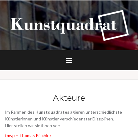
Z
u
m
I
n
h
a
l
t
s
p
r
i
n
Akteure
g
e
n
Im Rahmen des
Kunstquadrates
agieren unterschiedlichste
Künstlerinnen und Künstler verschiedenster Disziplinen.
Hier stellen wir sie ihnen vor:
tmvp – Thomas Pischke