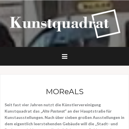
Z
u
m
I
n
h
a
l
t
s
p
r
i
n
MOReALS
g
e
n
Seit fast vier Jahren nutzt die Künstlervereinigung
Kunstquadrat das „
Alte Pastorat
“ an der Hauptstraße für
Kunstausstellungen. Nach über sieben großen Ausstellungen in
dem eigentlich leerstehenden Gebäude will die „Stadt- und