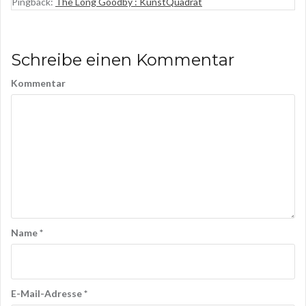
a
Pingback:
The Long Goodby : KunstQuadrat
g
s
Schreibe einen Kommentar
n
Kommentar
a
v
i
g
a
t
i
Name
*
o
n
E-Mail-Adresse
*