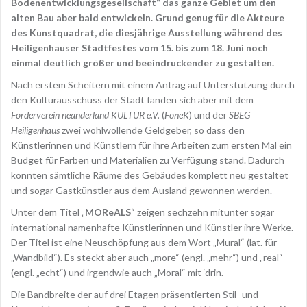
Bodenentwicklungsgesellschaft“ das ganze Gebiet um den
alten Bau aber bald entwickeln. Grund genug für die Akteure
des Kunstquadrat, die diesjährige Ausstellung während des
Heiligenhauser Stadtfestes vom 15. bis zum 18. Juni noch
einmal deutlich größer und beeindruckender zu gestalten.
Nach erstem Scheitern mit einem Antrag auf Unterstützung durch
den Kulturausschuss der Stadt fanden sich aber mit dem
Förderverein neanderland KULTUR e.V.
(
FöneK
) und der
SBEG
Heiligenhaus
zwei wohlwollende Geldgeber, so dass den
Künstlerinnen und Künstlern für ihre Arbeiten zum ersten Mal ein
Budget für Farben und Materialien zu Verfügung stand. Dadurch
konnten sämtliche Räume des Gebäudes komplett neu gestaltet
und sogar Gastkünstler aus dem Ausland gewonnen werden.
Unter dem Titel „
MOReALS
“ zeigen sechzehn mitunter sogar
international namenhafte Künstlerinnen und Künstler ihre Werke.
Der Titel ist eine Neuschöpfung aus dem Wort „Mural“ (lat. für
„Wandbild“). Es steckt aber auch „more“ (engl. „mehr“) und „real“
(engl. „echt“) und irgendwie auch „Moral“ mit ‘drin.
Die Bandbreite der auf drei Etagen präsentierten Stil- und