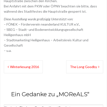
Hauptstraße zwischen den Kirchen.
Bei Anfahrt mit dem PKW oder ÖPNV beachten sie bitte, dass
während des Stadtfestes die Hauptstraße gesperrt ist.
Diese Ausstellung wurde großzügig Unterstützt von:
– FÖNEK – Förderverein neanderland KULTUR e.V.,
– SBEG – Stadt- und Bodenentwicklungsgesellschaft
Heiligenhaus mbH
– Stadtmarketing Heiligenhaus – Arbeitskreis Kultur und
Gesellschaft
– u.a.
B
Winterlesung 2016
The Long Goodby
e
i
t
Ein Gedanke zu „
MOReALS
“
r