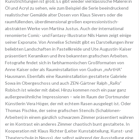
Kunstrichtungen ist groß. Es gibt wieder viel klassische Malerei in
Öl und Acryl zu sehen, wie zum Beispiel die Serie beeindruckend
realistischer Gemälde alter Dosen von Klaus Sievers oder die
raumfüllenden, überdimensional großen expressionistisch-
abstrakten Werke von Martina Justus. Auch der international
renomierte Comic- und Fantasy-Illustrator Nils Hamm zeigt einige
seiner Exponate. Von Annelise Schmidt gibt es Darstellungen ihrer
beliebten Landschaften in Pastellkreide und Ute Augustin-Kaiser
präsentiert Keramiken und ihre bekannten grafischen Arbeiten.
Fotografie findet sich in farbharmonischen Großformaten von
Anne Kaiser oder als Rauminstallation von Gudrun „mArtHA“
Hausmann. Ebenfalls eine Rauminstallation gestaltete Gabriele
Sowa im Obergeschoss und auch ZEN-Gärtner Ralph „RaRo“
Robisch ist wieder mit dabei. Hinzu kommen noch ein paar ganz
außergewöhnliche Impressionen – wie im Raum der Dortmunder
Künstlerin Vera Höger, der mit echtem Rasen ausgelegt ist. Oder
Thomas Pischke, der seine grafischen Stencils (Schablonen-
Arbeiten) in einem gänzlich schwarzem Zimmer präsentiert währen
er im Kontrast ein anderes Zimmer chaotisch bunt gestaltete. In
Kooperation mit Klaus Richter (Leiter Kunstabteilung, Kunst- und
Theaterschule in Neuss), der selbst während der Ausstellung eine