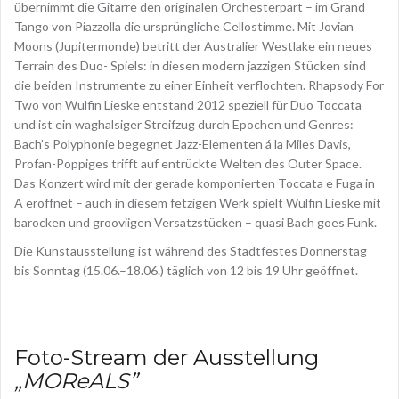
übernimmt die Gitarre den originalen Orchesterpart – im Grand
Tango von Piazzolla die ursprüngliche Cellostimme. Mit Jovian
Moons (Jupitermonde) betritt der Australier Westlake ein neues
Terrain des Duo- Spiels: in diesen modern jazzigen Stücken sind
die beiden Instrumente zu einer Einheit verflochten. Rhapsody For
Two von Wulfin Lieske entstand 2012 speziell für Duo Toccata
und ist ein waghalsiger Streifzug durch Epochen und Genres:
Bach’s Polyphonie begegnet Jazz-Elementen á la Miles Davis,
Profan-Poppiges trifft auf entrückte Welten des Outer Space.
Das Konzert wird mit der gerade komponierten Toccata e Fuga in
A eröffnet – auch in diesem fetzigen Werk spielt Wulfin Lieske mit
barocken und grooviigen Versatzstücken – quasi Bach goes Funk.
Die Kunstausstellung ist während des Stadtfestes Donnerstag
bis Sonntag (15.06.–18.06.) täglich von 12 bis 19 Uhr geöffnet.
Foto-Stream der Ausstellung
„MOReALS”