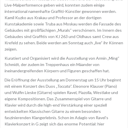
Live-Malperformence geben wird, konnten zudem einige
international namenhafte Graffiti-Künstler gewonnen werden.
Kamil Kuzko aus Krakau und Professor an der dortigen
Kunstakademie sowie Truba aus Moskau werden die Fassade des
Gebäudes mit großflächigen „Murals“ verschönern. Im Innern des
Gebäudes sind Graffitis von KJ 263 und Oldhaus samt Crew aus
Krefeld zu sehen. Beide werden am Sonntag auch „live“ ihr Können
zeigen.
Kuratiert und Organisiert wird die Ausstellung von Armin „Ming“
Schmidt, der zudem im Treppenhaus ein Mäander von
ineinandergreifenden Körpern und Figuren geschaffen hat.
Die Eröffnung der Ausstellung am Donnerstag um 15 Uhr beginnt
mit einem Konzert des Duos „
Toccata
“. Eleonore Klauser (Piano)
und Wulfin Lieske (Gitarre) spielen Ravel, Piazolla, Westlake und
eigene Kompositionen. Das Zusammenspiel von Gitarre und
Klavier wird durch die high-end Verstärkung einer speziell
entwickelten Klassischen Gitarre zu einem besonders
faszinierenden Klangerlebnis. Schon im Adagio von Ravel’s
Klavierkonzert in G zeigt sich das enorme Potential: hier