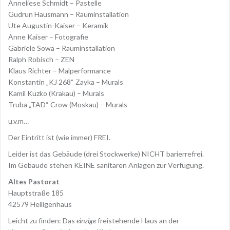
Anneliese Schmidt – Pastelle
Gudrun Hausmann – Rauminstallation
Ute Augustin-Kaiser – Keramik
Anne Kaiser – Fotografie
Gabriele Sowa – Rauminstallation
Ralph Robisch – ZEN
Klaus Richter – Malperformance
Konstantin „KJ 268“ Zayka – Murals
Kamil Kuzko (Krakau) – Murals
Truba „TAD“ Crow (Moskau) – Murals
u.v.m…
Der Eintritt ist (wie immer) FREI.
Leider ist das Gebäude (drei Stockwerke) NICHT barierrefrei.
Im Gebäude stehen KEINE sanitären Anlagen zur Verfügung.
Altes Pastorat
Hauptstraße 185
42579 Heiligenhaus
Leicht zu finden: Das
einzige
freistehende Haus an der