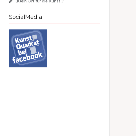
(K)ein Ort für die Kunst!?
SocialMedia