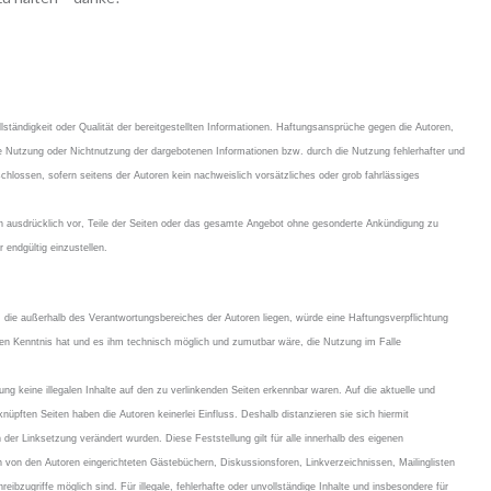
llständigkeit oder Qualität der bereitgestellten Informationen. Haftungsansprüche gegen die Autoren,
die Nutzung oder Nichtnutzung der dargebotenen Informationen bzw. durch die Nutzung fehlerhafter und
chlossen, sofern seitens der Autoren kein nachweislich vorsätzliches oder grob fahrlässiges
ich ausdrücklich vor, Teile der Seiten oder das gesamte Angebot ohne gesonderte Ankündigung zu
 endgültig einzustellen.
), die außerhalb des Verantwortungsbereiches der Autoren liegen, würde eine Haftungsverpflichtung
alten Kenntnis hat und es ihm technisch möglich und zumutbar wäre, die Nutzung im Falle
ng keine illegalen Inhalte auf den zu verlinkenden Seiten erkennbar waren. Auf die aktuelle und
knüpften Seiten haben die Autoren keinerlei Einfluss. Deshalb distanzieren sie sich hiermit
h der Linksetzung verändert wurden. Diese Feststellung gilt für alle innerhalb des eigenen
 von den Autoren eingerichteten Gästebüchern, Diskussionsforen, Linkverzeichnissen, Mailinglisten
ibzugriffe möglich sind. Für illegale, fehlerhafte oder unvollständige Inhalte und insbesondere für