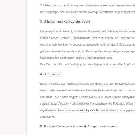
Schäden, die aus der Nutzung oder Nichtnutzung solcherart dargebotener Inf
nicht derjenige, der über Links auf die jeweilige Veröffentlichung lediglich ve
3. Urheber- und Kennzeichenrecht
Die Autoren sind bestrebt, in allen Publikationen die Urheberrechte der v
erstellte Bilder, Grafiken, Tondokumente, Videosequenzen und Texte zu nu
Alle innerhalb des Internetangebotes genannten und ggf. durch Dritte ges
gültigen Kennzeichenrechts und den Besitzrechten der jeweiligen eingetrag
Markenzeichen nicht durch Rechte Dritter geschützt sind!
Das Copyright für veröffentlichte, von den Autoren selbst erstellte Objekte b
4. Datenschutz
Sofern innerhalb des Internetangebotes die Möglichkeit zur Eingabe persönl
dieser Daten seitens des Nutzers auf ausdrücklich freiwilliger Basis. Die
zumutbar – auch ohne Angabe solcher Daten bzw. unter Angabe anonymisi
vergleichbarer Angaben veröffentlichten Kontaktdaten wie Postanschriften
angeforderten Informationen ist
nicht gestattet
. Rechtliche Schritte gegen
vorbehalten!
5. Rechtswirksamkeit dieses Haftungsausschlusses