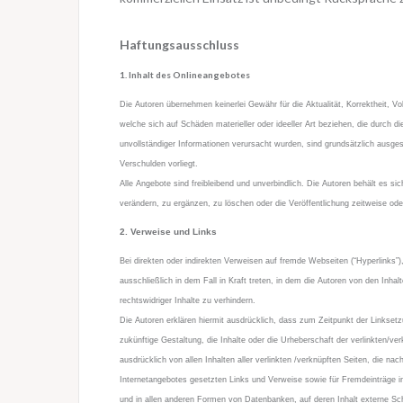
Haftungsausschluss
1. Inhalt des Onlineangebotes
Die Autoren übernehmen keinerlei Gewähr für die Aktualität, Korrektheit, Vo
welche sich auf Schäden materieller oder ideeller Art beziehen, die durch 
unvollständiger Informationen verursacht wurden, sind grundsätzlich ausges
Verschulden vorliegt.
Alle Angebote sind freibleibend und unverbindlich. Die Autoren behält es s
verändern, zu ergänzen, zu löschen oder die Veröffentlichung zeitweise oder
2. Verweise und Links
Bei direkten oder indirekten Verweisen auf fremde Webseiten (“Hyperlinks”
ausschließlich in dem Fall in Kraft treten, in dem die Autoren von den Inh
rechtswidriger Inhalte zu verhindern.
Die Autoren erklären hiermit ausdrücklich, dass zum Zeitpunkt der Linksetzu
zukünftige Gestaltung, die Inhalte oder die Urheberschaft der verlinkten/ver
ausdrücklich von allen Inhalten aller verlinkten /verknüpften Seiten, die nac
Internetangebotes gesetzten Links und Verweise sowie für Fremdeinträge in
und in allen anderen Formen von Datenbanken, auf deren Inhalt externe Schre