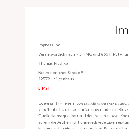
Im
Impressum:
Verantwortlich nach § 5 TMG und § 55 II RStV für
Thomas Pischke
Nonnenbrucher Straße 9
42579 Heiligenhaus
E-Mail
Copyright-Hinweis:
Soweit nicht anders gekennzeich
veröffentlicht, d.h. sie dürfen unverändert in Bl
Quelle (kunstquadrat) und den Autoren bzw. eine 
sofern die Artikel nicht ohne jedwede Eigenleist
kommerziellen Einsatz ist unbedingt Rücksprache 