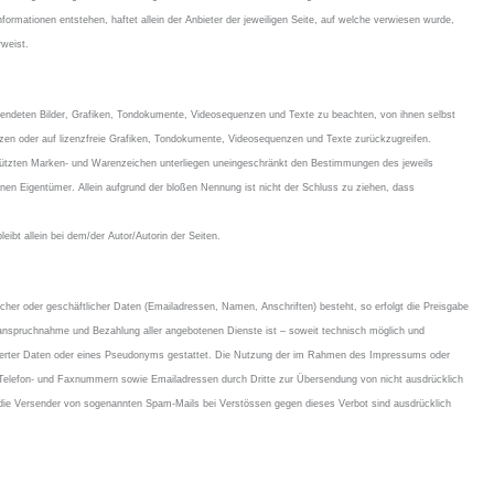
ormationen entstehen, haftet allein der Anbieter der jeweiligen Seite, auf welche verwiesen wurde,
rweist.
erwendeten Bilder, Grafiken, Tondokumente, Videosequenzen und Texte zu beachten, von ihnen selbst
tzen oder auf lizenzfreie Grafiken, Tondokumente, Videosequenzen und Texte zurückzugreifen.
chützten Marken- und Warenzeichen unterliegen uneingeschränkt den Bestimmungen des jeweils
enen Eigentümer. Allein aufgrund der bloßen Nennung ist nicht der Schluss zu ziehen, dass
leibt allein bei dem/der Autor/Autorin der Seiten.
icher oder geschäftlicher Daten (Emailadressen, Namen, Anschriften) besteht, so erfolgt die Preisgabe
 Inanspruchnahme und Bezahlung aller angebotenen Dienste ist – soweit technisch möglich und
erter Daten oder eines Pseudonyms gestattet. Die Nutzung der im Rahmen des Impressums oder
, Telefon- und Faxnummern sowie Emailadressen durch Dritte zur Übersendung von nicht ausdrücklich
 die Versender von sogenannten Spam-Mails bei Verstössen gegen dieses Verbot sind ausdrücklich