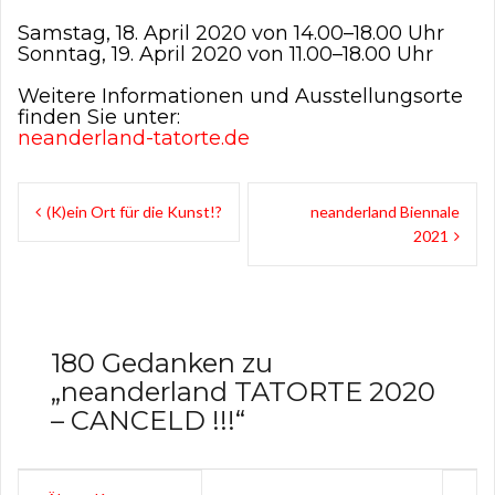
Samstag, 18. April 2020 von 14.00–18.00 Uhr
Sonntag, 19. April 2020 von 11.00–18.00 Uhr
Weitere Informationen und Ausstellungsorte
finden Sie unter:
neanderland-tatorte.de
B
(K)ein Ort für die Kunst!?
neanderland Biennale
2021
e
i
t
180 Gedanken zu
r
„
neanderland TATORTE 2020
a
– CANCELD !!!
“
g
s