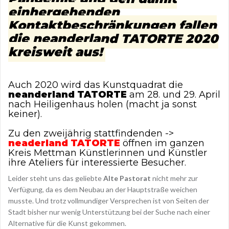
einhergehenden
Kontaktbeschränkungen fallen
die neanderland TATORTE 2020
kreisweit aus!
Auch 2020 wird das Kunstquadrat die
neanderland TATORTE
am 28. und 29. April
nach Heiligenhaus holen (macht ja sonst
keiner).
Zu den zweijährig stattfindenden ->
neaderland TATORTE
öffnen im ganzen
Kreis Mettman Künstlerinnen und Künstler
ihre Ateliers für interessierte Besucher.
Leider steht uns das geliebte
Alte Pastorat
nicht mehr zur
Verfügung, da es dem Neubau an der Hauptstraße weichen
musste. Und trotz vollmundiger Versprechen ist von Seiten der
Stadt bisher nur wenig Unterstützung bei der Suche nach einer
Alternative für die Kunst gekommen.