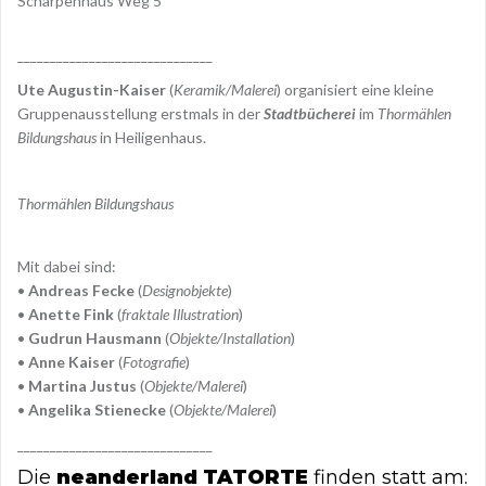
Scharpenhaus Weg 5
______________________________
Ute Augustin-Kaiser
(
Keramik/Malerei
) organisiert eine kleine
Gruppenausstellung erstmals in der
Stadtbücherei
im
Thormählen
Bildungshaus
in Heiligenhaus.
Thormählen Bildungshaus
Mit dabei sind:
•
Andreas Fecke
(
Designobjekte
)
•
Anette Fink
(
fraktale Illustration
)
•
Gudrun Hausmann
(
Objekte/Installation
)
•
Anne Kaiser
(
Fotografie
)
•
Martina Justus
(
Objekte/Malerei
)
•
Angelika Stienecke
(
Objekte/Malerei
)
______________________________
Die
neanderland TATORTE
finden statt am: