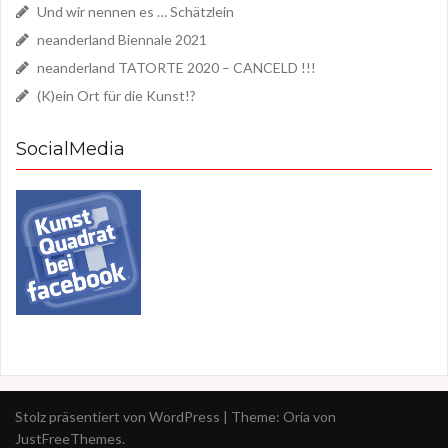
Und wir nennen es … Schätzlein
neanderland Biennale 2021
neanderland TATORTE 2020 – CANCELD !!!
(K)ein Ort für die Kunst!?
SocialMedia
Stolz präsentiert von WordPress
|
Theme:
Oria
von
JustFreeThemes.